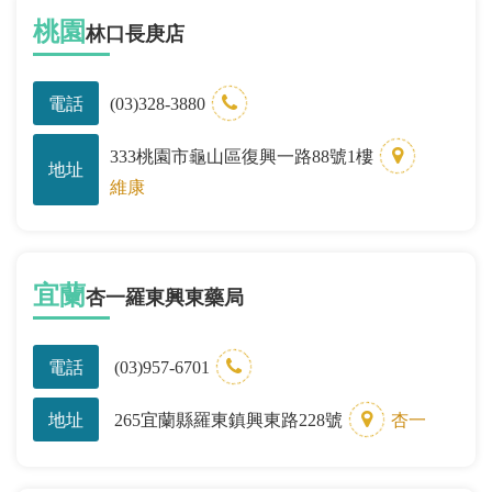
桃園
林口長庚店
電話
(03)328-3880
333桃園市龜山區復興一路88號1樓
地址
維康
宜蘭
杏一羅東興東藥局
電話
(03)957-6701
地址
265宜蘭縣羅東鎮興東路228號
杏一