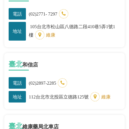
電話
(02)2771- 7297
105台北市松山區八德路二段410巷5弄1號1
地址
樓
維康
臺北
和信店
電話
(02)2897-2285
地址
112台北市北投區立德路125號
維康
臺北
維康藥局北車店