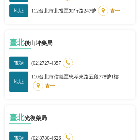
地址
112台北市北投區知行路247號
杏一
臺北
後山埤藥局
電話
(02)2727-4357
110台北市信義區忠孝東路五段778號1樓
地址
杏一
臺北
光復藥局
電話
(02)8780-4626