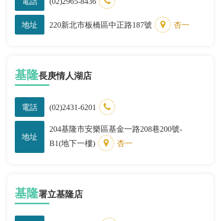
電話
(02)2965-8436
地址
220新北市板橋區中正路187號
杏一
基隆
長庚情人湖店
電話
(02)2431-6201
204基隆市安樂區基金一路208巷200號-
地址
B1(地下一樓)
杏一
基隆
署立基隆店