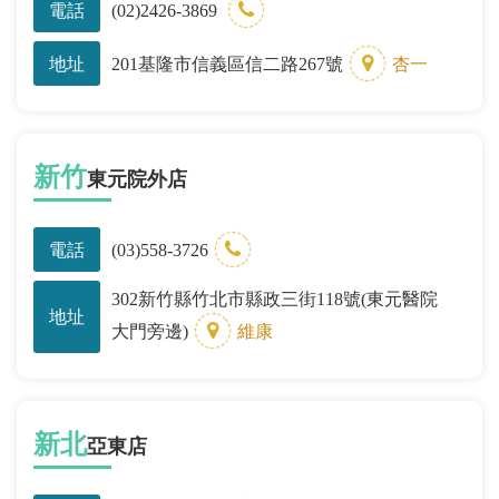
電話
(02)2426-3869
地址
201基隆市信義區信二路267號
杏一
新竹
東元院外店
電話
(03)558-3726
302新竹縣竹北市縣政三街118號(東元醫院
地址
大門旁邊)
維康
新北
亞東店