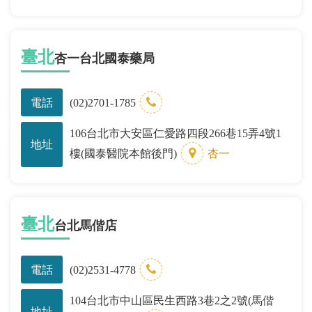
臺北
杏一台北國泰藥局
電話
(02)2701-1785
106台北市大安區仁愛路四段266巷15弄4號1
地址
樓(國泰醫院本館後門)
杏一
臺北
台北馬偕店
電話
(02)2531-4778
104台北市中山區民生西路3巷2之2號(馬偕
地址